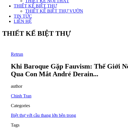
THIẾT KẾ NỘI THẤT
THIẾT KẾ BIỆT THỰ
THIẾT KẾ BIỆT THỰ VƯỜN
TIN TỨC
LIÊN HỆ
THIẾT KẾ BIỆT THỰ
Retrun
Khi Baroque Gặp Fauvism: Thế Giới N
Qua Con Mắt André Derain...
author
Chinh Tran
Categories
Biệt thự với cầu thang lớn bên trong
Tags