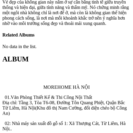
Vẻ đẹp của không gian này nằm ở sự cân bằng tinh tế giữa truyền
thống và hiện đại, giữa tính năng và thẩm mỹ. Nó chứng minh rằng
một ngôi nhà không chỉ là nơi để ở, mà còn là không gian thể hiện
phong cách sống, là nơi mà mỗi khoảnh khắc trở nên ý nghĩa hơn
nhờ vào môi trường sống đẹp và thoải mái xung quanh.
Related Albums
No data in the list.
ALBUM
MOREHOME HÀ NỘI
01.Văn Phòng Thiết Kế & Thi Công Nội Thất
Điạ chỉ: Tầng 3, Tòa T6-08, Đường Tôn Quang Phiệt, Quận Bắc
Từ Liêm, Hà Nội(Khu đô thị Nam Cường, đối diện chéo bộ Công
An)
02: Nhà máy sản xuất đồ gỗ số 1: Xã Thượng Cát, Từ Liêm, Hà
Nội..