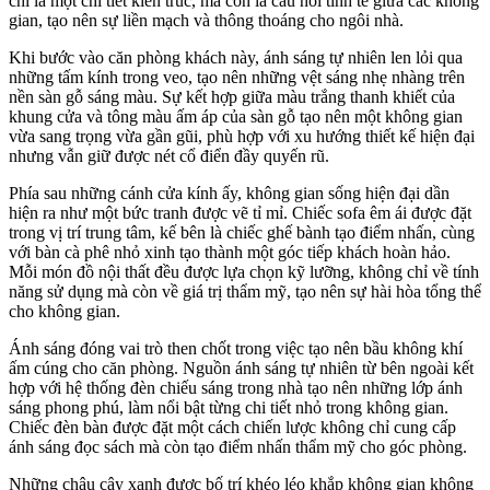
chỉ là một chi tiết kiến trúc, mà còn là cầu nối tinh tế giữa các không
gian, tạo nên sự liền mạch và thông thoáng cho ngôi nhà.
Khi bước vào căn phòng khách này, ánh sáng tự nhiên len lỏi qua
những tấm kính trong veo, tạo nên những vệt sáng nhẹ nhàng trên
nền sàn gỗ sáng màu. Sự kết hợp giữa màu trắng thanh khiết của
khung cửa và tông màu ấm áp của sàn gỗ tạo nên một không gian
vừa sang trọng vừa gần gũi, phù hợp với xu hướng thiết kế hiện đại
nhưng vẫn giữ được nét cổ điển đầy quyến rũ.
Phía sau những cánh cửa kính ấy, không gian sống hiện đại dần
hiện ra như một bức tranh được vẽ tỉ mỉ. Chiếc sofa êm ái được đặt
trong vị trí trung tâm, kế bên là chiếc ghế bành tạo điểm nhấn, cùng
với bàn cà phê nhỏ xinh tạo thành một góc tiếp khách hoàn hảo.
Mỗi món đồ nội thất đều được lựa chọn kỹ lưỡng, không chỉ về tính
năng sử dụng mà còn về giá trị thẩm mỹ, tạo nên sự hài hòa tổng thể
cho không gian.
Ánh sáng đóng vai trò then chốt trong việc tạo nên bầu không khí
ấm cúng cho căn phòng. Nguồn ánh sáng tự nhiên từ bên ngoài kết
hợp với hệ thống đèn chiếu sáng trong nhà tạo nên những lớp ánh
sáng phong phú, làm nổi bật từng chi tiết nhỏ trong không gian.
Chiếc đèn bàn được đặt một cách chiến lược không chỉ cung cấp
ánh sáng đọc sách mà còn tạo điểm nhấn thẩm mỹ cho góc phòng.
Những chậu cây xanh được bố trí khéo léo khắp không gian không