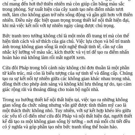
chỉ mang đến hơi thở thiên nhiên mà còn giúp cân bằng màu sắc
trong phòng. Sự xuất hiện của cây xanh tạo nên điểm nhấn tươi
mới, làm cho không gian trở nên sống động và gần gũi hơn với thiên
nhiên. Điều này đặc biệt quan trọng trong thiết kế nội thất hiện đại,
khi mà việc kết nối với tự nhiên ngày càng được chú trọng.
Bức tranh treo tường không chỉ là một món đồ trang trí mà còn thể
hiện tính cách và sở thích của gia chủ. Việc lựa chọn và bố trí tranh
ảnh trong không gian sống là một nghệ thuật tinh tế, cần sự cân
nhắc kỹ lưỡng về màu sắc, kích thước và vị trí để tạo ra điểm nhấn
hoàn hảo mà không làm rối mắt người xem.
Cửa đôi Pháp trong bối cảnh này không chỉ đơn thuần là một phần
tử kiến trúc, mà còn là biểu tượng của sự tinh tế và đẳng cấp. Chúng
tạo ra sự kết nối tự nhiên giữa các không gian khác nhau trong nhà,
đồng thời cho phép ánh sáng và không khí lưu thông tự do, tạo cảm
giác rộng rãi và thoáng đãng cho toàn bộ ngôi nhà.
Trong xu hướng thiết kế nội thất hiện tại, việc tạo ra những không
gian sống đa chức năng nhưng vẫn giữ được tính thẩm mỹ cao là
một thách thức không nhỏ. Tuy nhiên, với sự kết hợp khéo léo giữa
các yếu tố cổ điển như cửa đôi Pháp và nội thất hiện đại, người thiết
kế đã tạo ra một không gian sống lý tưởng - nơi mà mỗi chi tiết đều
có ý nghĩa và góp phần tạo nên bức tranh tổng thể hoàn hảo.