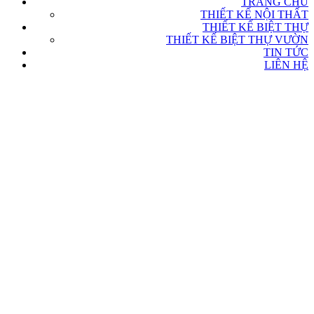
TRANG CHỦ
THIẾT KẾ NỘI THẤT
THIẾT KẾ BIỆT THỰ
THIẾT KẾ BIỆT THỰ VƯỜN
TIN TỨC
LIÊN HỆ