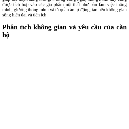
được tích hợp vào các gia phẩm nội thất như bàn làm việc thông
minh, giường thông minh và tủ quần áo tự động, tạo nên không gian
sống hiện đại và tiện ích.
Phân tích không gian và yêu cầu của căn
hộ
Trước khi bắt đầu thiết kế nội thất căn hộ, việc phân tích không gian
và hiểu rõ yêu cầu của người sử dụng là điều hết sức quan trọng.
Mỗi căn hộ đều có diện tích và tổ chức không gian khác nhau, một
phân tích cẩn thận sẽ giúp bạn tìm ra các giải pháp tối ưu để tận
dụng mọi không gian. Đồng thời, nếu hiểu được những yêu cầu cụ
thể của người sử dụng, ta có thể tạo ra một căn hộ hoàn hảo theo
đúng mong muốn.
Phân tích không gian căn hộ bao gồm việc xác định các thành phần
chính như: khu vực sống, khu vực nấu ăn hay khu vực làm việc, từ
đó suy ra cách tổ chức sao cho thoải mái và tiện lợi nhất. Ngoài ra,
ta cũng nên lưu ý các yếu tố như ánh sáng tự nhiên hay thông gió
để tạo điểm nhấn cho không gian. Bằng việc áp dụng các nguyên
tắc thiết kế thông minh và linh hoạt, ta có thể biến căn hộ nhỏ bé
thành một không gian sống đa chức năng và sáng tạo.
Yêu cầu của căn hộ thường khác nhau tùy thuộc vào nhu cầu và