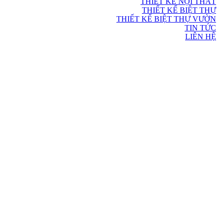
THIẾT KẾ NỘI THẤT
THIẾT KẾ BIỆT THỰ
THIẾT KẾ BIỆT THỰ VƯỜN
TIN TỨC
LIÊN HỆ