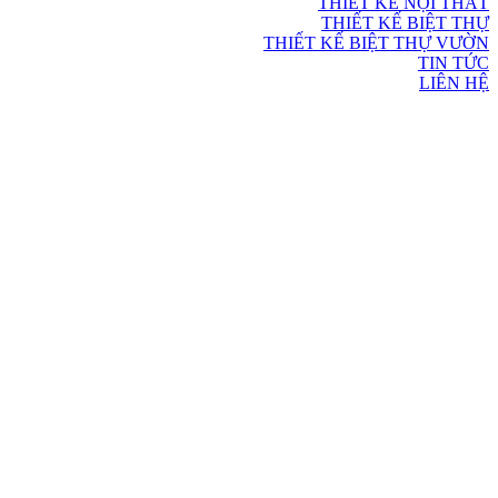
THIẾT KẾ NỘI THẤT
THIẾT KẾ BIỆT THỰ
THIẾT KẾ BIỆT THỰ VƯỜN
TIN TỨC
LIÊN HỆ