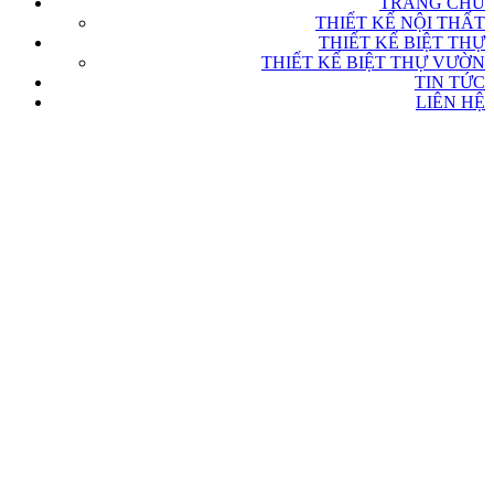
TRANG CHỦ
THIẾT KẾ NỘI THẤT
THIẾT KẾ BIỆT THỰ
THIẾT KẾ BIỆT THỰ VƯỜN
TIN TỨC
LIÊN HỆ