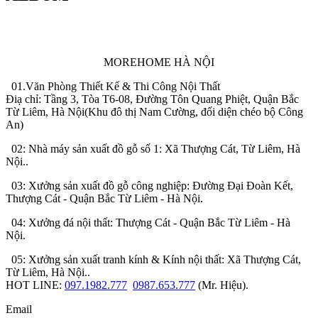
MOREHOME HÀ NỘI
01.Văn Phòng Thiết Kế & Thi Công Nội Thất
Điạ chỉ: Tầng 3, Tòa T6-08, Đường Tôn Quang Phiệt, Quận Bắc
Từ Liêm, Hà Nội(Khu đô thị Nam Cường, đối diện chéo bộ Công
An)
02: Nhà máy sản xuất đồ gỗ số 1: Xã Thượng Cát, Từ Liêm, Hà
Nội..
03: Xưởng sản xuất đồ gỗ công nghiệp: Đường Đại Đoàn Kết,
Thượng Cát - Quận Bắc Từ Liêm - Hà Nội.
04: Xưởng đá nội thất: Thượng Cát - Quận Bắc Từ Liêm - Hà
Nội.
05: Xưởng sản xuất tranh kính & Kính nội thất: Xã Thượng Cát,
Từ Liêm, Hà Nội..
HOT LINE:
097.1982.777
0987.653.777
(Mr. Hiệu).
Email