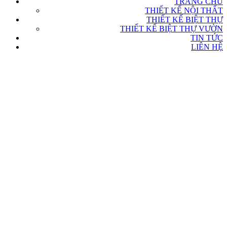
TRANG CHỦ
THIẾT KẾ NỘI THẤT
THIẾT KẾ BIỆT THỰ
THIẾT KẾ BIỆT THỰ VƯỜN
TIN TỨC
LIÊN HỆ